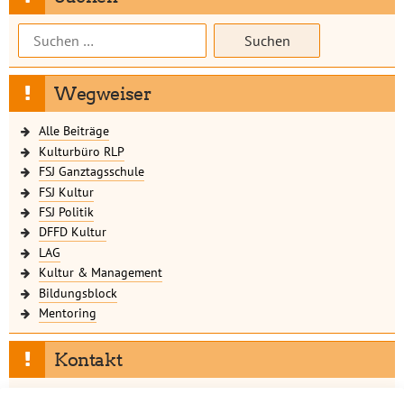
Suchen
nach:
Wegweiser
Alle Beiträge
Kulturbüro RLP
FSJ Ganztagsschule
FSJ Kultur
FSJ Politik
DFFD Kultur
LAG
Kultur & Management
Bildungsblock
Mentoring
Kontakt
Gerne kannst Du uns eine Nachricht schreiben.