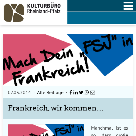
Skip
to
content
07.03.2014
·
Alle Beiträge
·
Frankreich, wir kommen…
Manchmal ist es
so, dass große