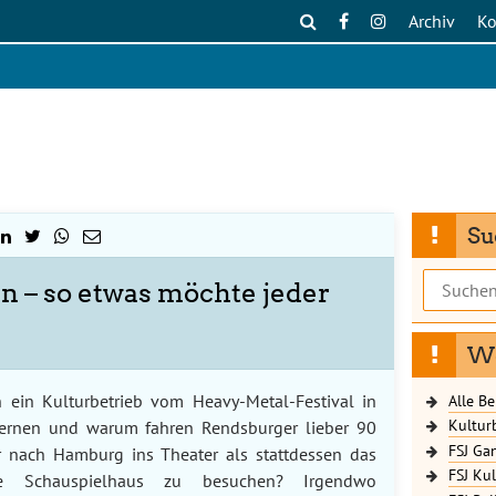
Archiv
Ko
Su
Suchen
 – so etwas möchte jeder
nach:
We
 ein Kulturbetrieb vom Heavy-Metal-Festival in
Alle Be
Kultur
ernen und warum fahren Rendsburger lieber 90
FSJ Ga
r nach Hamburg ins Theater als stattdessen das
FSJ Kul
he Schauspielhaus zu besuchen? Irgendwo