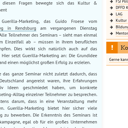
FSJ Pol
n diesen Fragen bewegte sich das Kultur &
DFFD K
ent
LAG
Kultu
 Guerilla-Marketing, das Guido Froese vom
Bildun
leg in Rendsburg
am vergangenen Dienstag
Mentor
 Alle Teilnehmer des Seminars – sieht man einmal
m Einzelfall ab – müssen in ihrem beruflichen
Ko
pfen. Dies wirkt sich natürlich auch auf das
Hier setzt Guerilla-Marketing an: Die Grundidee
Gerne kann
wand einen möglichst großen Erfolg zu erzielen.
e das ganze Seminar nicht zuletzt dadurch, dass
Deutschland angereist waren, ihre Erfahrungen
iv Ideen geschmiedet haben, um konkrete
ting-Alltag einzelner Teilnehmer zu besprechen.
istens darum, dass in eine Veranstaltung mehr
. Guerilla-Marketing bietet hier sicher viele
ng zu bewerben. Die Erkenntnis des Seminars ist
ekampagne, egal ob für ein großes Unternehmen