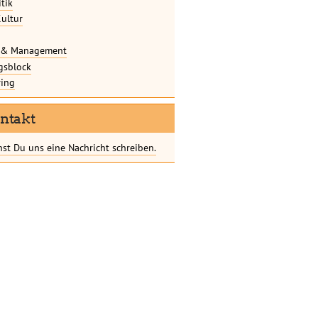
itik
ultur
r & Management
gsblock
ing
ntakt
st Du uns eine Nachricht schreiben.