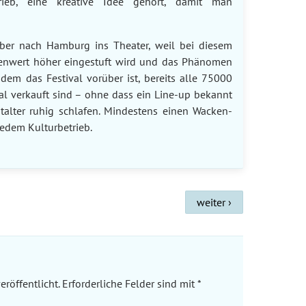
rieb, eine kreative Idee gehört, damit man
eber nach Hamburg ins Theater, weil bei diesem
lenwert höher eingestuft wird und das Phänomen
dem das Festival vorüber ist, bereits alle 75000
al verkauft sind – ohne dass ein Line-up bekannt
stalter ruhig schlafen. Mindestens einen Wacken-
edem Kulturbetrieb.
weiter ›
röffentlicht.
Erforderliche Felder sind mit
*