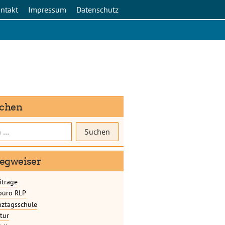
ntakt
Impressum
Datenschutz
chen
gweiser
iträge
büro RLP
nztagsschule
tur