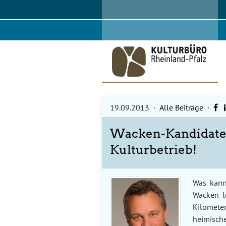
Skip
to
content
19.09.2013
·
Alle Beiträge
·
Wacken-Kandidaten
Kulturbetrieb!
Was kann
Wacken l
Kilomete
heimisc