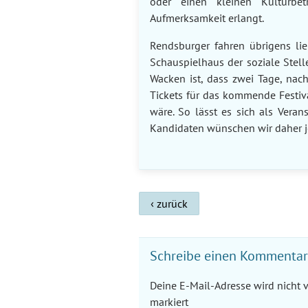
oder einen kleinen Kulturbet
Aufmerksamkeit erlangt.
Rendsburger fahren übrigens li
Schauspielhaus der soziale Stel
Wacken ist, dass zwei Tage, nach
Tickets für das kommende Festiv
wäre. So lässt es sich als Veran
Kandidaten wünschen wir daher j
Beitrags-
‹ zurück
Navigation
Schreibe einen Kommentar
Deine E-Mail-Adresse wird nicht ve
markiert